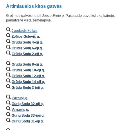
Artimiausios kitos gatvės
Gretimos gatvės netoli
Juozo Ereto g.
Paspaudę paveiksliuką kairėje,
pamatysite vietą žemėlapyje.
Juodasis kelias
Zofijos Gulevič g.
Grūdų Sodų 4-oji g.
Grūdų Sodų 6-oji g.
Grūdų Sodų 2-oji g.
Grūdų Sodų 8-oji g.
Grūdų Sodų 10-oji g.
Grūdų Sodų 12-oji g.
Grūdų Sodų 14-oji g.
Grūdų Sodų 3-ioji g.
Garsioji g.
Gurių Sodų 32-oji g.
Versmių g.
Gurių Sodų 33-ioji g.
Gurių Sodų 31-oji g.