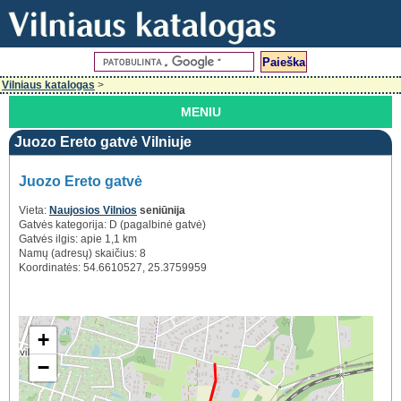
Vilniaus katalogas
>
MENIU
Juozo Ereto gatvė Vilniuje
Juozo Ereto gatvė
Vieta:
Naujosios Vilnios
seniūnija
Gatvės kategorija: D (pagalbinė gatvė)
Gatvės ilgis: apie 1,1 km
Namų (adresų) skaičius: 8
Koordinatės: 54.6610527, 25.3759959
+
−