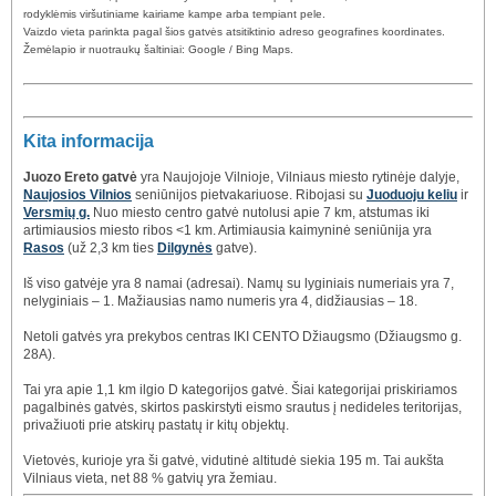
rodyklėmis viršutiniame kairiame kampe arba tempiant pele.
Vaizdo vieta parinkta pagal šios gatvės atsitiktinio adreso geografines koordinates.
Žemėlapio ir nuotraukų šaltiniai: Google / Bing Maps.
Kita informacija
Juozo Ereto gatvė
yra Naujojoje Vilnioje, Vilniaus miesto rytinėje dalyje,
Naujosios Vilnios
seniūnijos pietvakariuose. Ribojasi su
Juoduoju keliu
ir
Versmių g.
Nuo miesto centro gatvė nutolusi apie 7 km, atstumas iki
artimiausios miesto ribos <1 km. Artimiausia kaimyninė seniūnija yra
Rasos
(už 2,3 km ties
Dilgynės
gatve).
Iš viso gatvėje yra 8 namai (adresai). Namų su lyginiais numeriais yra 7,
nelyginiais – 1. Mažiausias namo numeris yra 4, didžiausias – 18.
Netoli gatvės yra prekybos centras IKI CENTO Džiaugsmo (Džiaugsmo g.
28A).
Tai yra apie 1,1 km ilgio D kategorijos gatvė. Šiai kategorijai priskiriamos
pagalbinės gatvės, skirtos paskirstyti eismo srautus į nedideles teritorijas,
privažiuoti prie atskirų pastatų ir kitų objektų.
Vietovės, kurioje yra ši gatvė, vidutinė altitudė siekia 195 m. Tai aukšta
Vilniaus vieta, net 88 % gatvių yra žemiau.