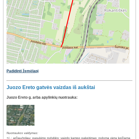
Padidinti žemėlapį
Juozo Ereto gatvės vaizdas iš aukštai
Juozo Ereto g. arba apylinkių nuotrauka:
Nuotraukos valdymas:
+/- : arčiau/toliau; pasukimo rodyklės: vaizdo kampo pakeitimas; rodoma vieta keičiama