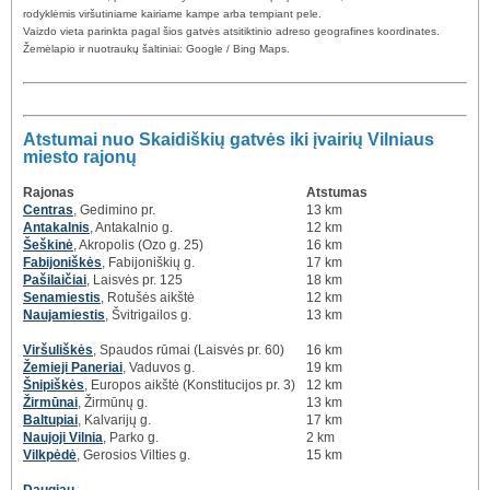
rodyklėmis viršutiniame kairiame kampe arba tempiant pele.
Vaizdo vieta parinkta pagal šios gatvės atsitiktinio adreso geografines koordinates.
Žemėlapio ir nuotraukų šaltiniai: Google / Bing Maps.
Atstumai nuo Skaidiškių gatvės iki įvairių Vilniaus
miesto rajonų
Rajonas
Atstumas
Centras
, Gedimino pr.
13 km
Antakalnis
, Antakalnio g.
12 km
Šeškinė
, Akropolis (Ozo g. 25)
16 km
Fabijoniškės
, Fabijoniškių g.
17 km
Pašilaičiai
, Laisvės pr. 125
18 km
Senamiestis
, Rotušės aikštė
12 km
Naujamiestis
, Švitrigailos g.
13 km
Viršuliškės
, Spaudos rūmai (Laisvės pr. 60)
16 km
Žemieji Paneriai
, Vaduvos g.
19 km
Šnipiškės
, Europos aikštė (Konstitucijos pr. 3)
12 km
Žirmūnai
, Žirmūnų g.
13 km
Baltupiai
, Kalvarijų g.
17 km
Naujoji Vilnia
, Parko g.
2 km
Vilkpėdė
, Gerosios Vilties g.
15 km