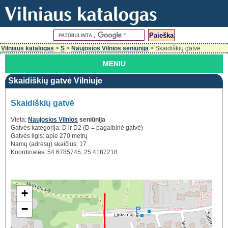
Vilniaus katalogas
>
S
>
Naujosios Vilnios seniūnija
> Skaidiškių gatvė
MENIU
Skaidiškių gatvė Vilniuje
Skaidiškių gatvė
Vieta:
Naujosios Vilnios
seniūnija
Gatvės kategorija: D ir D2 (D = pagalbinė gatvė)
Gatvės ilgis: apie 270 metrų
Namų (adresų) skaičius: 17
Koordinatės: 54.6785745, 25.4187218
+
−