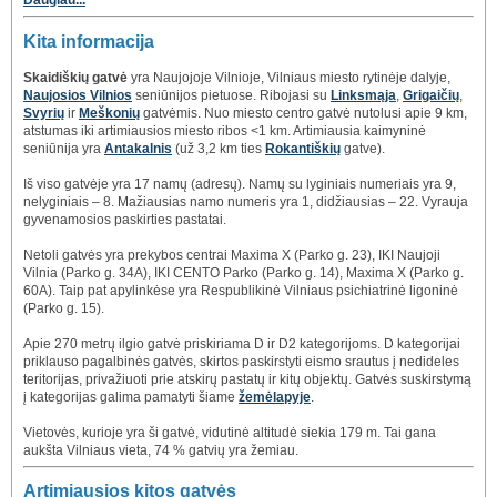
Daugiau...
Kita informacija
Skaidiškių gatvė
yra Naujojoje Vilnioje, Vilniaus miesto rytinėje dalyje,
Naujosios Vilnios
seniūnijos pietuose. Ribojasi su
Linksmąja
,
Grigaičių
,
Svyrių
ir
Meškonių
gatvėmis. Nuo miesto centro gatvė nutolusi apie 9 km,
atstumas iki artimiausios miesto ribos <1 km. Artimiausia kaimyninė
seniūnija yra
Antakalnis
(už 3,2 km ties
Rokantiškių
gatve).
Iš viso gatvėje yra 17 namų (adresų). Namų su lyginiais numeriais yra 9,
nelyginiais – 8. Mažiausias namo numeris yra 1, didžiausias – 22. Vyrauja
gyvenamosios paskirties pastatai.
Netoli gatvės yra prekybos centrai Maxima X (Parko g. 23), IKI Naujoji
Vilnia (Parko g. 34A), IKI CENTO Parko (Parko g. 14), Maxima X (Parko g.
60A). Taip pat apylinkėse yra Respublikinė Vilniaus psichiatrinė ligoninė
(Parko g. 15).
Apie 270 metrų ilgio gatvė priskiriama D ir D2 kategorijoms. D kategorijai
priklauso pagalbinės gatvės, skirtos paskirstyti eismo srautus į nedideles
teritorijas, privažiuoti prie atskirų pastatų ir kitų objektų. Gatvės suskirstymą
į kategorijas galima pamatyti šiame
žemėlapyje
.
Vietovės, kurioje yra ši gatvė, vidutinė altitudė siekia 179 m. Tai gana
aukšta Vilniaus vieta, 74 % gatvių yra žemiau.
Artimiausios kitos gatvės