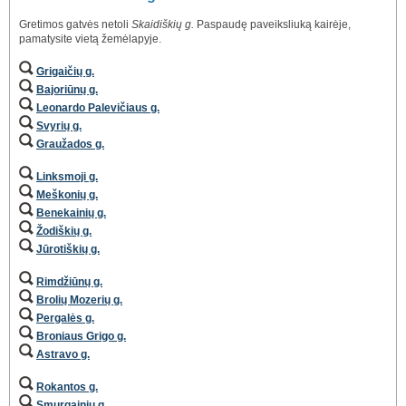
Gretimos gatvės netoli
Skaidiškių g.
Paspaudę paveiksliuką kairėje,
pamatysite vietą žemėlapyje.
Grigaičių g.
Bajoriūnų g.
Leonardo Palevičiaus g.
Svyrių g.
Graužados g.
Linksmoji g.
Meškonių g.
Benekainių g.
Žodiškių g.
Jūrotiškių g.
Rimdžiūnų g.
Brolių Mozerių g.
Pergalės g.
Broniaus Grigo g.
Astravo g.
Rokantos g.
Smurgainių g.