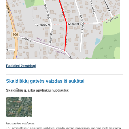
Padidinti žemėlapį
Skaidiškių gatvės vaizdas iš aukštai
Skaidiškių g. arba apylinkių nuotrauka:
Nuotraukos valdymas:
+/- : arčiau/toliau; pasukimo rodyklės: vaizdo kampo pakeitimas; rodoma vieta keičiama